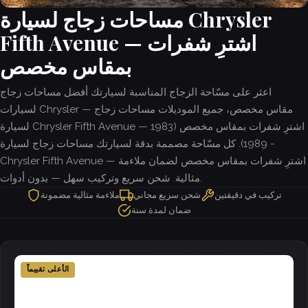
مساحات زجاج لسيارة Chrysler
Fifth Avenue — اشترِ شفرات
بمقاس مخصص
اعثر على مسّاحة الزجاج المناسبة لسيارتك أفضل مساحات زجاج
لسيارات Chrysler — مقاس مخصص، جميع الموديلات مساحات زجاج
لسيارة Chrysler Fifth Avenue — اشترِ شفرات بمقاس مخصص (1983
- 1989). كل مسّاحة مصممة بدقة لسيارتك مساحات زجاج لسيارة
Chrysler Fifth Avenue — اشترِ شفرات بمقاس مخصص لضمان ملاءمة
مثالية. شحن سريع وتركيب سهل — بدون أدوات.
تركيب في دقيقتين
شحن سريع مجاني
ملاءمة مثالية مضمونة
ضمان لمدة سنة
الأعلى تقييماً