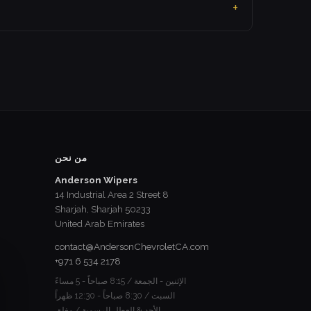
من نحن
Anderson Wipers
14 Industrial Area 2 Street 8
Sharjah, Sharjah 50233
United Arab Emirates
contact@AndersonChevroletCA.com
+971 6 534 2178
الإثنين - الجمعة / 8:15 صباحاً - 5 مساءً
السبت / 8:30 صباحاً - 12:30 ظهراً
الأحد & العطل الرسمية / مغلق