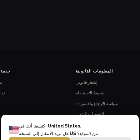
المعلومات القانونية
خدمة ا
إشعار قانوني
تت
شروط الاستخدام
توا
سياسة الإرجاع والاسترداد
التوصيل والشحن
سياسة الخصوصية
.
United States
اكتشفنا أنك في
من الموقع؟
US
هل تريد الانتقال إلى النسخة