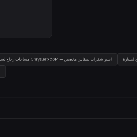
مساحات زجاج لسيارة Chrysler 300M — اشترِ شفرات بمقاس مخصص
م