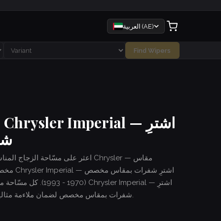
العربية (AE)
Find Wipers
م
شف
اعثر على مسّاحة الزجاج المناسبة ل
مخصص، جم
(1970 - 1993). كل مسّا
شفرات بمقاس مخصص لضمان ملاءمة مثالية. شحن سريع وتركيب سهل — بدون أدوات.