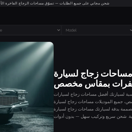
شحن مجاني على جميع الطلبات — تسوّق مساحات الزجاج الفاخرة الآ
ساحات زجاج لسيارة Chrysler Imperial — اشترِ
رات بمقاس مخصص
سيارتك أفضل مساحات زجاج لسيارات Chrysler — مقاس
يع الموديلات مساحات زجاج لسيارة Chrysler Imperial — اشترِ شفرات بمقاس مخصص
حة مصممة بدقة لسيارتك مساحات زجاج لسيارة Chrysler Imperial — اشترِ