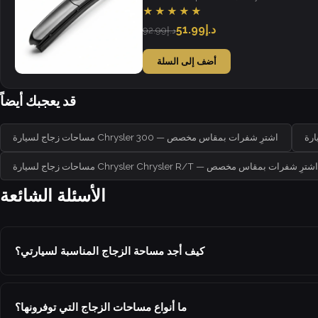
visibility in all weather.
★★★★★
د.إ51.99
د.إ92.99
أضف إلى السلة
قد يعجبك أيضاً
مساحات زجاج لسيارة Chrysler 300 — اشترِ شفرات بمقاس مخصص
ساحات زجاج لسيارة Chrysler Chrysler R/T — اشترِ شفرات بمقاس مخصص
الأسئلة الشائعة
كيف أجد مساحة الزجاج المناسبة لسيارتي؟
ما أنواع مساحات الزجاج التي توفرونها؟