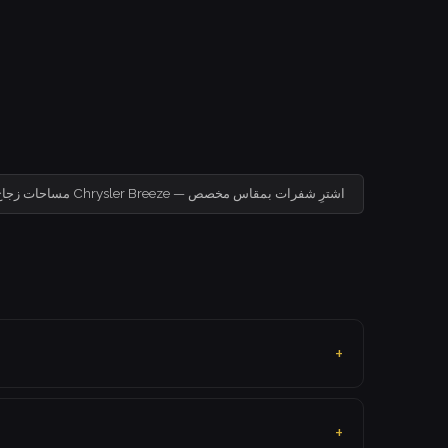
مساحات زجاج لسيارة Chrysler Breeze — اشترِ شفرات بمقاس مخصص