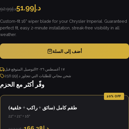
د.إ51.99
د.إ92.99
Custom-fit 16" wiper blade for your Chrysler Imperial. Guaranteed
perfect fit, easy 2-minute installation, streak-free visibility in all
weather.
أضف إلى السلة
١٧ أغسطس ٢٠٢٦
التوصيل المتوقع قبل
شحن مجاني للطلبات التي تتجاوز د.إ256.99
وفّر أكثر مع الحزم
20% OFF
طقم كامل (سائق + راكب + خلفية)
22" + 21" + 16"
د.إ166.38