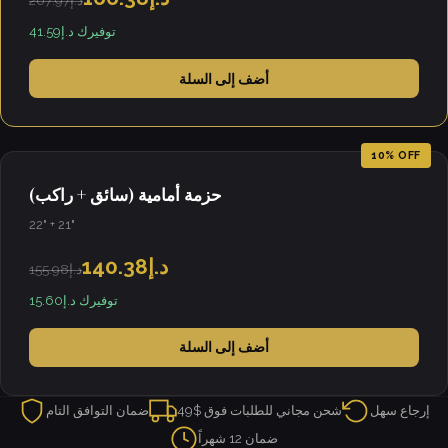
د.إ207.97
توفيرك د.إ41.59
أضف إلى السلة
10% OFF
حزمة أمامية (سائق + راكب)
22" + 21"
د.إ140.38
د.إ155.98
توفيرك د.إ15.60
أضف إلى السلة
إرجاع سهل
شحن مجاني للطلبات فوق $49
ضمان التوافق التام
ضمان 12 شهراً