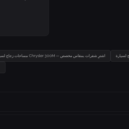
مساحات زجاج لسيارة Chrysler 300M — اشترِ شفرات بمقاس مخصص
م