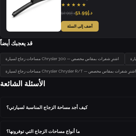
weather.
★★★★★
د.إ51.99
د.إ92.99
أضف إلى السلة
قد يعجبك أيضاً
مساحات زجاج لسيارة Chrysler 300 — اشترِ شفرات بمقاس مخصص
ساحات زجاج لسيارة Chrysler Chrysler R/T — اشترِ شفرات بمقاس مخصص
الأسئلة الشائعة
كيف أجد مساحة الزجاج المناسبة لسيارتي؟
ما أنواع مساحات الزجاج التي توفرونها؟