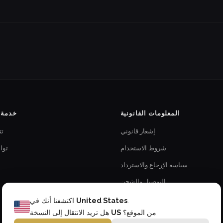
المعلومات القانونية
خدمة ا
إشعار قانوني
تت
شروط الاستخدام
توا
سياسة الإرجاع والاسترداد
التوصيل والشحن
سياسة الخصوصية
.
United States
اكتشفنا أنك في
من الموقع؟
US
هل تريد الانتقال إلى النسخة