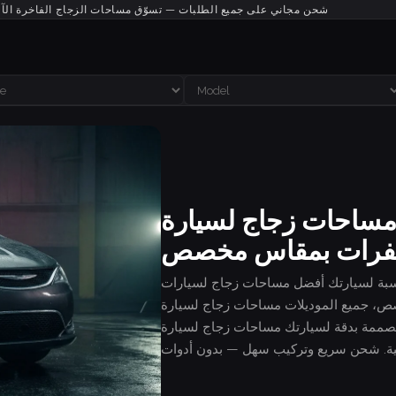
شحن مجاني على جميع الطلبات — تسوّق مساحات الزجاج الفاخرة الآ
ساحات زجاج لسيارة Chrysler Pacifica — اشترِ
رات بمقاس مخصص
سيارتك أفضل مساحات زجاج لسيارات Chrysler — مقاس
يع الموديلات مساحات زجاج لسيارة Chrysler Pacifica — اشترِ شفرات بمقاس مخصص
حة مصممة بدقة لسيارتك مساحات زجاج لسيارة Chrysler Pacifica — اشترِ