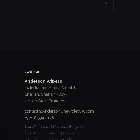
من نحن
Anderson Wipers
14 Industrial Area 2 Street 8
Sharjah, Sharjah 50233
United Arab Emirates
contact@AndersonChevroletCA.com
+971 6 534 2178
الإثنين - الجمعة / 8:15 صباحاً - 5 مساءً
السبت / 8:30 صباحاً - 12:30 ظهراً
الأحد & العطل الرسمية / مغلق