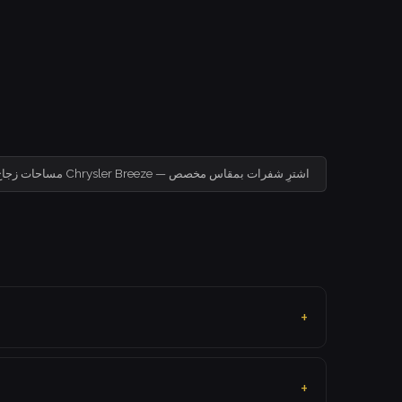
مساحات زجاج لسيارة Chrysler Breeze — اشترِ شفرات بمقاس مخصص