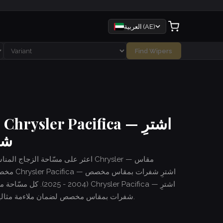
العربية (AE)
Find Wipers
م
شف
اعثر على مسّاحة الزجاج المناسبة ل
مخصص، جم
(2004 - 2025). كل مسّا
شفرات بمقاس مخصص لضمان ملاءمة مثالية. شحن سريع وتركيب سهل — بدون أدوات.