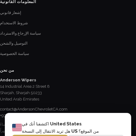
المعلومات القانونية
إشعار قانوني
شروط الاستخدام
سياسة الإرجاع والاسترداد
التوصيل والشحن
سياسة الخصوصية
من نحن
Anderson Wipers
14 Industrial Area 2 Street 8
Sharjah, Sharjah 50233
United Arab Emirates
contact@AndersonChevroletCA.com
+971 6 534 2178
.
United States
اكتشفنا أنك في
الإثنين - الجمعة / 8:15 صباحاً - 5 مساءً
السبت / 8:30 صباحاً - 12:30 ظهراً
من الموقع؟
US
هل تريد الانتقال إلى النسخة