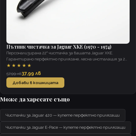
Пътник чистачка за Jaguar XKE (1970 - 1974)
Персонализирана 22" чистачка за вашата Jaguar XKE.
Гарантирано перфектно прилягане, лесна инсталация за 2
минути, ясна видимост при всякакви условия.
★★★★★
37,99 лв
57,99 лв
Добави в кошницата
Може да харесате също
Чистачки за Jaguar 420 — купете перфектно прилягащи
Чистачки за Jaguar E-Pace — купете перфектно прилягащи