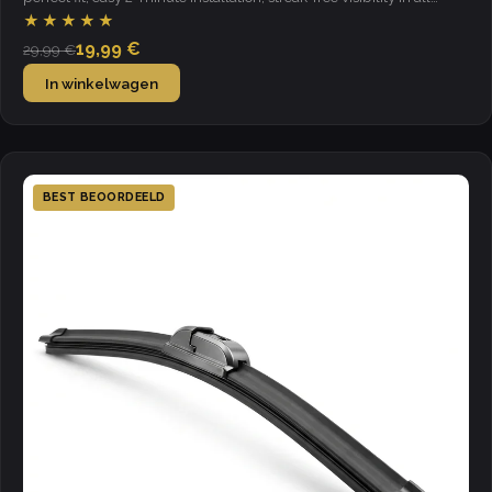
weather.
★★★★★
19,99 €
29,99 €
In winkelwagen
BEST BEOORDEELD