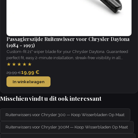
Passagierszijde Ruitenwisser voor Chrysler Daytona
(1984 - 1993)
Custom-fit 21" wiper blade for your Chrysler Daytona. Guaranteed
perfect fit, easy 2-minute installation, streak-free visibility in all
weather.
★★★★★
19,99 €
29,99 €
In winkelwagen
Misschien vindt u dit ook interessant
Ruitenwissers voor Chrysler 300 — Koop Wisserbladen Op Maat
Ruitenwissers voor Chrysler 300M — Koop Wisserbladen Op Maat