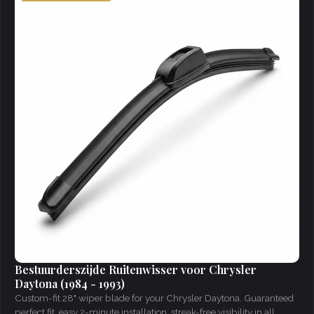
Bestuurderszijde Ruitenwisser voor Chrysler
Daytona (1984 - 1993)
Custom-fit 28" wiper blade for your Chrysler Daytona. Guaranteed
perfect fit, easy 2-minute installation, streak-free visibility in all