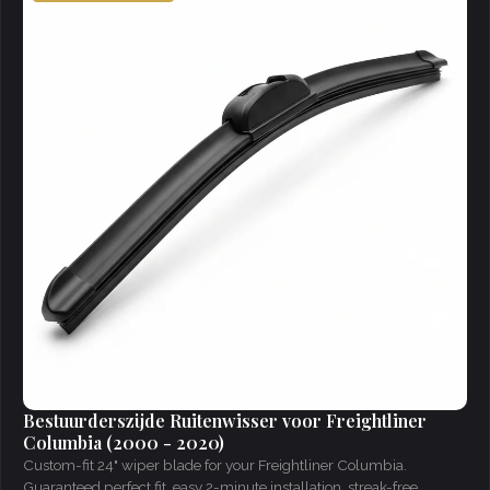
Bestuurderszijde Ruitenwisser voor Freightliner
Columbia (2000 - 2020)
Custom-fit 24" wiper blade for your Freightliner Columbia.
Guaranteed perfect fit, easy 2-minute installation, streak-free