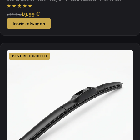
visibility in all weather.
★★★★★
19,99 €
29,99 €
In winkelwagen
BEST BEOORDEELD