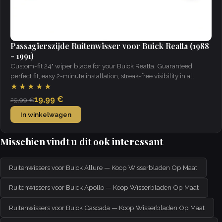
Passagierszijde Ruitenwisser voor Buick Reatta (1988
- 1991)
Custom-fit 24" wiper blade for your Buick Reatta. Guaranteed
perfect fit, easy 2-minute installation, streak-free visibility in all
weather.
★★★★★
19,99 €
29,99 €
In winkelwagen
Misschien vindt u dit ook interessant
Ruitenwissers voor Buick Allure — Koop Wisserbladen Op Maat
Ruitenwissers voor Buick Apollo — Koop Wisserbladen Op Maat
Ruitenwissers voor Buick Cascada — Koop Wisserbladen Op Maat