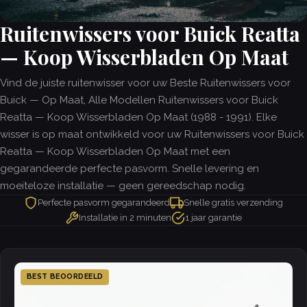
Ruitenwissers voor Buick Reatta
— Koop Wisserbladen Op Maat
Vind de juiste ruitenwisser voor uw Beste Ruitenwissers voor
Buick — Op Maat, Alle Modellen Ruitenwissers voor Buick
Reatta — Koop Wisserbladen Op Maat (1988 - 1991). Elke
wisser is op maat ontwikkeld voor uw Ruitenwissers voor Buick
Reatta — Koop Wisserbladen Op Maat met een
gegarandeerde perfecte pasvorm. Snelle levering en
moeiteloze installatie — geen gereedschap nodig.
Perfecte pasvorm gegarandeerd
Snelle gratis verzending
Installatie in 2 minuten
1 jaar garantie
BEST BEOORDEELD