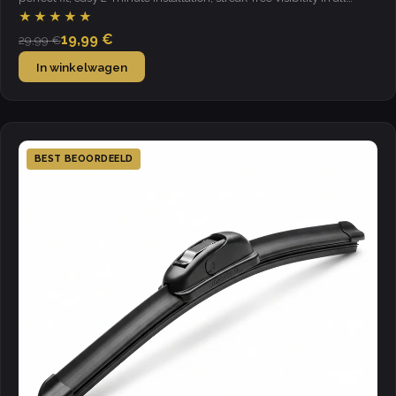
weather.
★★★★★
19,99 €
29,99 €
In winkelwagen
BEST BEOORDEELD