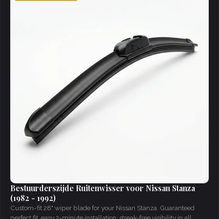
Bestuurderszijde Ruitenwisser voor Nissan Stanza
(1982 - 1992)
Custom-fit 28" wiper blade for your Nissan Stanza. Guaranteed
perfect fit, easy 2-minute installation, streak-free visibility in all