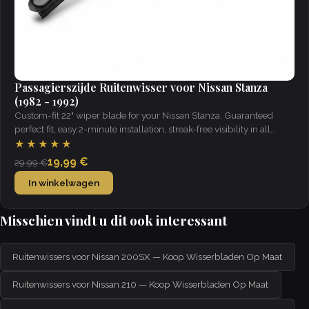
Passagierszijde Ruitenwisser voor Nissan Stanza
(1982 - 1992)
Custom-fit 22" wiper blade for your Nissan Stanza. Guaranteed
perfect fit, easy 2-minute installation, streak-free visibility in all
weather.
★★★★★
19,99 €
29,99 €
In winkelwagen
Misschien vindt u dit ook interessant
Ruitenwissers voor Nissan 200SX — Koop Wisserbladen Op Maat
Ruitenwissers voor Nissan 210 — Koop Wisserbladen Op Maat