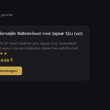
r garantie
ierszijde Ruitenwisser voor Jaguar XJ12 (1975
it 16" wiper blade for your Jaguar XJ12. Guaranteed
t, easy 2-minute installation, streak-free visibility in all
★★
19,99 €
inkelwagen