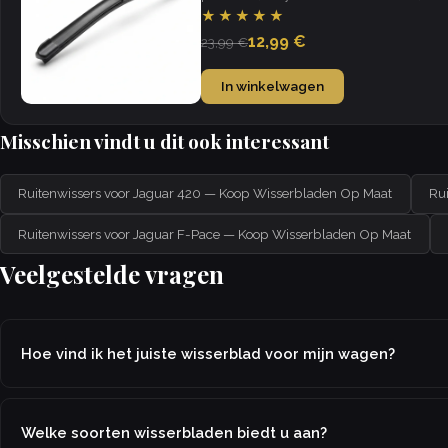
weather.
★★★★★
12,99 €
23,99 €
In winkelwagen
Misschien vindt u dit ook interessant
Ruitenwissers voor Jaguar 420 — Koop Wisserbladen Op Maat
Ru
Ruitenwissers voor Jaguar F-Pace — Koop Wisserbladen Op Maat
Veelgestelde vragen
Hoe vind ik het juiste wisserblad voor mijn wagen?
Welke soorten wisserbladen biedt u aan?