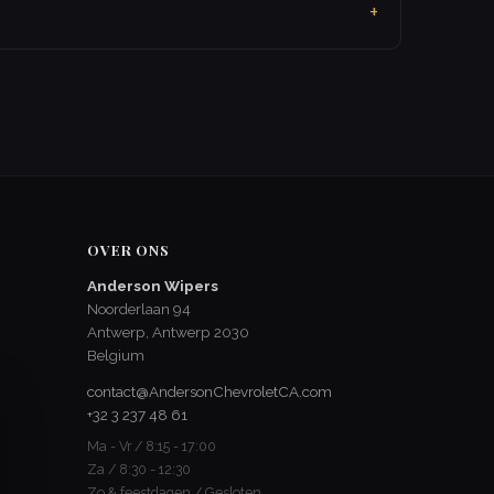
OVER ONS
Anderson Wipers
Noorderlaan 94
Antwerp, Antwerp 2030
Belgium
contact@AndersonChevroletCA.com
+32 3 237 48 61
Ma - Vr / 8:15 - 17:00
Za / 8:30 - 12:30
Zo & feestdagen / Gesloten