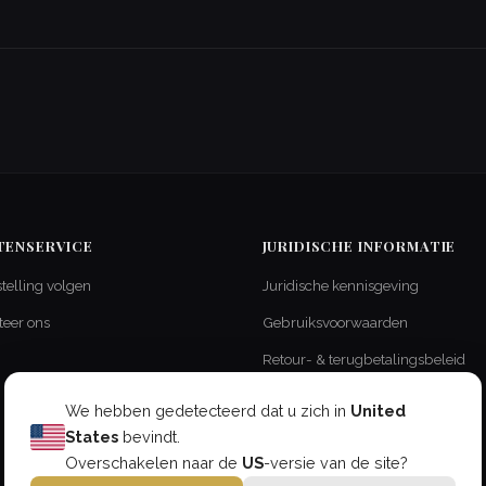
TENSERVICE
JURIDISCHE INFORMATIE
telling volgen
Juridische kennisgeving
teer ons
Gebruiksvoorwaarden
Retour- & terugbetalingsbeleid
Levering & Verzending
We hebben gedetecteerd dat u zich in
United
Privacybeleid
States
bevindt.
Overschakelen naar de
US
-versie van de site?