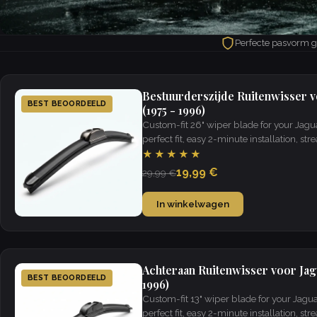
Perfecte pasvorm 
Bestuurderszijde Ruitenwisser v
BEST BEOORDEELD
(1975 - 1996)
Custom-fit 26" wiper blade for your Jag
perfect fit, easy 2-minute installation, strea
weather.
★★★★★
19,99 €
29,99 €
In winkelwagen
Achteraan Ruitenwisser voor Jagu
BEST BEOORDEELD
1996)
Custom-fit 13" wiper blade for your Jagu
perfect fit, easy 2-minute installation, strea