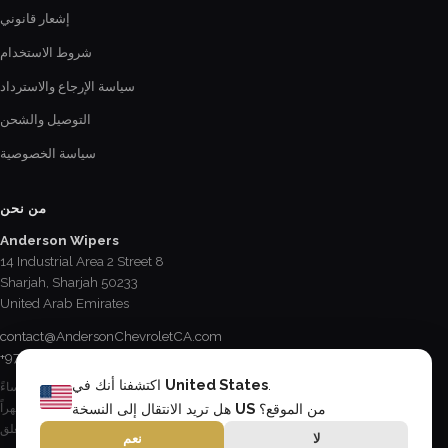
إشعار قانوني
شروط الاستخدام
سياسة الإرجاع والاسترداد
التوصيل والشحن
سياسة الخصوصية
من نحن
Anderson Wipers
14 Industrial Area 2 Street 8
Sharjah, Sharjah 50233
United Arab Emirates
contact@AndersonChevroletCA.com
+971 6 534 2178
.
United States
اكتشفنا أنك في
الإثنين - الجمعة / 8:15 صباحاً - 5 مساءً
السبت / 8:30 صباحاً - 12:30 ظهراً
من الموقع؟
US
هل تريد الانتقال إلى النسخة
الأحد & العطل الرسمية / مغلق
لا
نعم