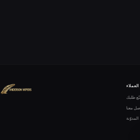
لعملاء
بّع طلبك
صل معنا
المدوّنة