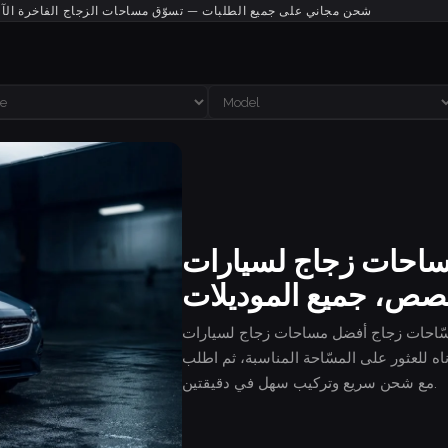
شحن مجاني على جميع الطلبات — تسوّق مساحات الزجاج الفاخرة الآ
 زجاج لسيارات Oldsmobile —
ص، جميع الموديلات
حات زجاج أفضل مساحات زجاج لسيارات Oldsmobile — مقاس مخصص، جميع الموديلات — أكثر
أدناه للعثور على المسّاحة المناسبة، ثم اطلب
مع شحن سريع وتركيب سهل في دقيقتين.