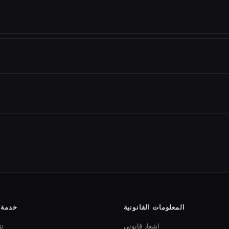
المعلومات القانونية
خدمة ا
إشعار قانوني
تت