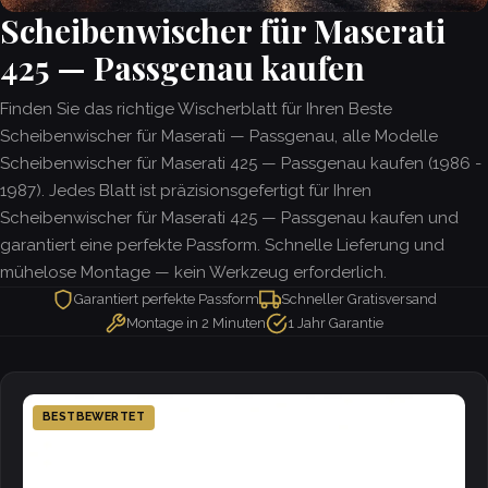
Scheibenwischer für Maserati
425 — Passgenau kaufen
Finden Sie das richtige Wischerblatt für Ihren Beste
Scheibenwischer für Maserati — Passgenau, alle Modelle
Scheibenwischer für Maserati 425 — Passgenau kaufen (1986 -
1987). Jedes Blatt ist präzisionsgefertigt für Ihren
Scheibenwischer für Maserati 425 — Passgenau kaufen und
garantiert eine perfekte Passform. Schnelle Lieferung und
mühelose Montage — kein Werkzeug erforderlich.
Garantiert perfekte Passform
Schneller Gratisversand
Montage in 2 Minuten
1 Jahr Garantie
BESTBEWERTET