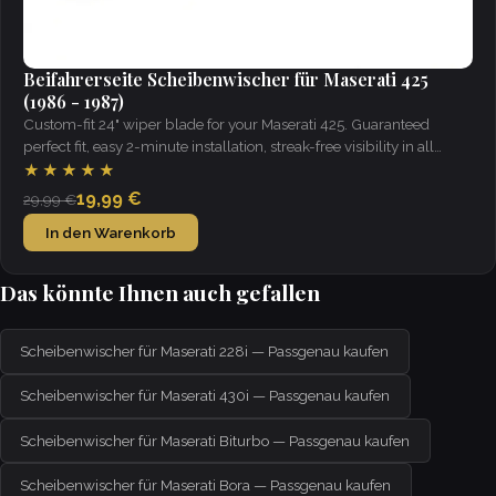
Beifahrerseite Scheibenwischer für Maserati 425
(1986 - 1987)
Custom-fit 24" wiper blade for your Maserati 425. Guaranteed
perfect fit, easy 2-minute installation, streak-free visibility in all
weather.
★★★★★
19,99 €
29,99 €
In den Warenkorb
Das könnte Ihnen auch gefallen
Scheibenwischer für Maserati 228i — Passgenau kaufen
Scheibenwischer für Maserati 430i — Passgenau kaufen
Scheibenwischer für Maserati Biturbo — Passgenau kaufen
Scheibenwischer für Maserati Bora — Passgenau kaufen