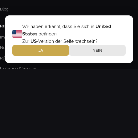
Blog
RECHTLICHE INFORMATIONEN
Wir haben erkannt, dass Sie sich in
United
States
befinden.
Impressum
Zur
US
-Version der Seite wechseln?
Nutzungsbedingungen
JA
NEIN
Rückgabe- & Erstattungsrichtlinie
Lieferung & Versand
Datenschutzerklärung
ÜBER UNS
Anderson Wipers
Industriezeile 47
Linz, Upper Austria 4020
Austria
contact@AndersonChevroletCA.com