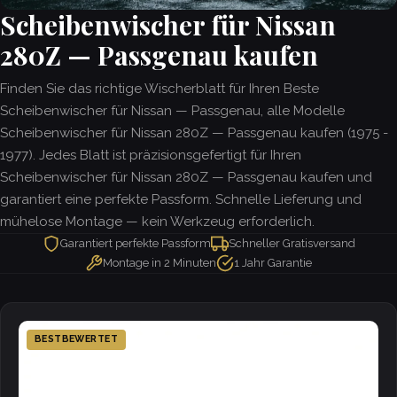
Scheibenwischer für Nissan
280Z — Passgenau kaufen
Finden Sie das richtige Wischerblatt für Ihren Beste
Scheibenwischer für Nissan — Passgenau, alle Modelle
Scheibenwischer für Nissan 280Z — Passgenau kaufen (1975 -
1977). Jedes Blatt ist präzisionsgefertigt für Ihren
Scheibenwischer für Nissan 280Z — Passgenau kaufen und
garantiert eine perfekte Passform. Schnelle Lieferung und
mühelose Montage — kein Werkzeug erforderlich.
Garantiert perfekte Passform
Schneller Gratisversand
Montage in 2 Minuten
1 Jahr Garantie
BESTBEWERTET