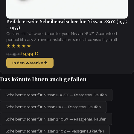
Beifahrerseite Scheibenwischer für Nissan 280Z (1975
- 1977)
Custom-fit 20" wiper blade for your Nissan 280Z. Guaranteed
perfect fit, easy 2-minute installation, streak-free visibility in all
weather.
★★★★★
19,99 €
29,99 €
In den Warenkorb
Das könnte Ihnen auch gefallen
Scheibenwischer für Nissan 200SX — Passgenau kaufen
Scheibenwischer für Nissan 210 — Passgenau kaufen
Scheibenwischer für Nissan 240SX — Passgenau kaufen
Scheibenwischer für Nissan 240Z — Passgenau kaufen