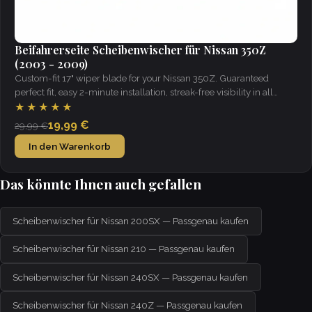
Beifahrerseite Scheibenwischer für Nissan 350Z
(2003 - 2009)
Custom-fit 17" wiper blade for your Nissan 350Z. Guaranteed
perfect fit, easy 2-minute installation, streak-free visibility in all
weather.
★★★★★
19,99 €
29,99 €
In den Warenkorb
Das könnte Ihnen auch gefallen
Scheibenwischer für Nissan 200SX — Passgenau kaufen
Scheibenwischer für Nissan 210 — Passgenau kaufen
Scheibenwischer für Nissan 240SX — Passgenau kaufen
Scheibenwischer für Nissan 240Z — Passgenau kaufen