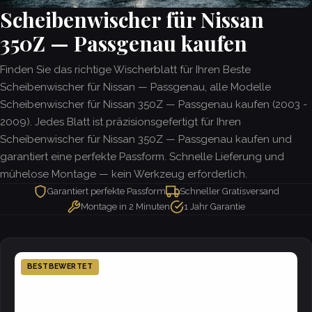
Scheibenwischer für Nissan
350Z — Passgenau kaufen
Finden Sie das richtige Wischerblatt für Ihren Beste
Scheibenwischer für Nissan — Passgenau, alle Modelle
Scheibenwischer für Nissan 350Z — Passgenau kaufen (2003 -
2009). Jedes Blatt ist präzisionsgefertigt für Ihren
Scheibenwischer für Nissan 350Z — Passgenau kaufen und
garantiert eine perfekte Passform. Schnelle Lieferung und
mühelose Montage — kein Werkzeug erforderlich.
Garantiert perfekte Passform
Schneller Gratisversand
Montage in 2 Minuten
1 Jahr Garantie
BESTBEWERTET