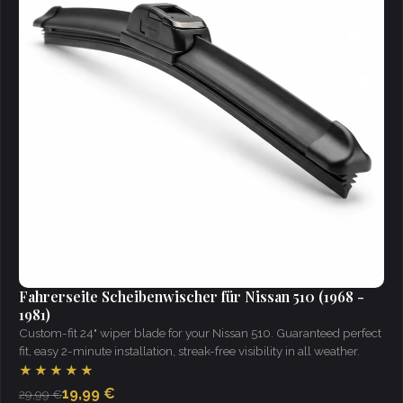
Fahrerseite Scheibenwischer für Nissan 510 (1968 -
1981)
Custom-fit 24" wiper blade for your Nissan 510. Guaranteed perfect
fit, easy 2-minute installation, streak-free visibility in all weather.
★★★★★
19,99 €
29,99 €