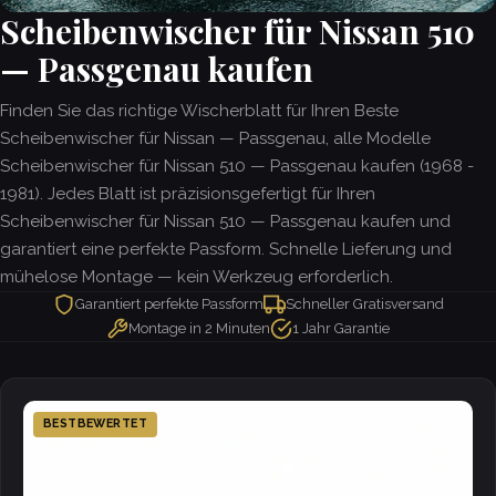
Scheibenwischer für Nissan 510
— Passgenau kaufen
Finden Sie das richtige Wischerblatt für Ihren Beste
Scheibenwischer für Nissan — Passgenau, alle Modelle
Scheibenwischer für Nissan 510 — Passgenau kaufen (1968 -
1981). Jedes Blatt ist präzisionsgefertigt für Ihren
Scheibenwischer für Nissan 510 — Passgenau kaufen und
garantiert eine perfekte Passform. Schnelle Lieferung und
mühelose Montage — kein Werkzeug erforderlich.
Garantiert perfekte Passform
Schneller Gratisversand
Montage in 2 Minuten
1 Jahr Garantie
BESTBEWERTET