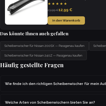
visibility in all weather.
★★★★★
12,99 €
23,99 €
In den Warenkorb
Das könnte Ihnen auch gefallen
Scheibenwischer für Nissan 200SX — Passgenau kaufen
Scheiben
Scheibenwischer für Nissan 240Z — Passgenau kaufen
Häufig gestellte Fragen
Wie finde ich den richtigen Scheibenwischer für mein Au
Welche Arten von Scheibenwischern bieten Sie an?