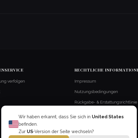
ENSERVICE
RECHTLICHE INFORMATION
ung verfolgen
Impressum
t
Nutzungsbedingungen
Rückgabe- & Erstattungsrichtlinie
Lieferung & Versand
Wir haben erkannt, dass Sie sich in
United States
Datenschutzerklärung
befinden.
Zur
US
-Version der Seite wechseln?