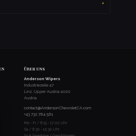
EN
ÜBER UNS
Anderson Wipers
Industriezeile 47
Linz, Upper Austria 4020
Austria
contact@AndersonChevroletCA.com
+43 732 784 561
Mo - Fr / 8:15 - 17:00 Uhr
Sa / 8:30 - 12:30 Uhr
So & Feiertage / Geschlossen