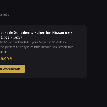
arantie
rerseite Scheibenwischer für Nissan 620
(1972 - 1974)
it 20" wiper blade for your Nissan 620 Pickup.
d perfect fit, easy 2-minute installation, streak-free
 in all weather.
★★
19,99 €
en Warenkorb