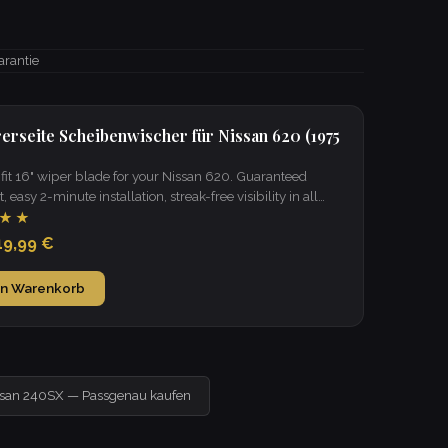
arantie
rerseite Scheibenwischer für Nissan 620 (1975
it 16" wiper blade for your Nissan 620. Guaranteed
t, easy 2-minute installation, streak-free visibility in all
★★
19,99 €
en Warenkorb
ssan 240SX — Passgenau kaufen