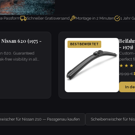
kte Passform
Schneller Gratisversand
Montage in 2 Minuten
1 Jahr G
Nissan 620 (1975 -
Beifah
BESTBEWERTET
- 1979)
san 620. Guaranteed
Custom-f
k-free visibility in all
perfect fi
weather.
★★★
29,99 €
In d
wischer für Nissan 210 — Passgenau kaufen
Scheibenwischer für Ni