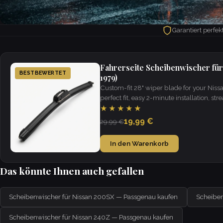
Garantiert perfe
Fahrerseite Scheibenwischer für 
BESTBEWERTET
1979)
Custom-fit 28" wiper blade for your Nis
perfect fit, easy 2-minute installation, strea
weather.
★★★★★
19,99 €
29,99 €
In den Warenkorb
Das könnte Ihnen auch gefallen
Scheibenwischer für Nissan 200SX — Passgenau kaufen
Scheiben
Scheibenwischer für Nissan 240Z — Passgenau kaufen