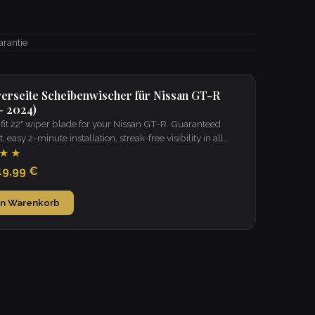
arantie
rerseite Scheibenwischer für Nissan GT-R
- 2024)
it 22" wiper blade for your Nissan GT-R. Guaranteed
t, easy 2-minute installation, streak-free visibility in all
★★
19,99 €
en Warenkorb