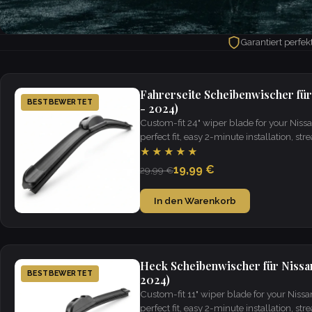
Garantiert perfe
Fahrerseite Scheibenwischer fü
BESTBEWERTET
- 2024)
Custom-fit 24" wiper blade for your Nis
perfect fit, easy 2-minute installation, strea
weather.
★★★★★
19,99 €
29,99 €
In den Warenkorb
Heck Scheibenwischer für Nissa
BESTBEWERTET
2024)
Custom-fit 11" wiper blade for your Nis
perfect fit, easy 2-minute installation, strea