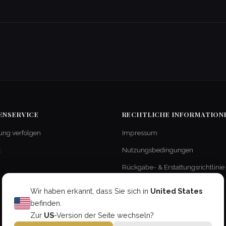
ENSERVICE
RECHTLICHE INFORMATION
ung verfolgen
Impressum
t
Nutzungsbedingungen
Rückgabe- & Erstattungsrichtlinie
Lieferung & Versand
Wir haben erkannt, dass Sie sich in
United States
Datenschutzerklärung
befinden.
Zur
US
-Version der Seite wechseln?