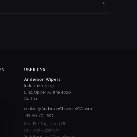
EN
ÜBER UNS
Anderson Wipers
Industriezeile 47
Linz, Upper Austria 4020
Austria
contact@AndersonChevroletCA.com
+43 732 784 561
Mo - Fr / 8:15 - 17:00 Uhr
Sa / 8:30 - 12:30 Uhr
So & Feiertage / Geschlossen