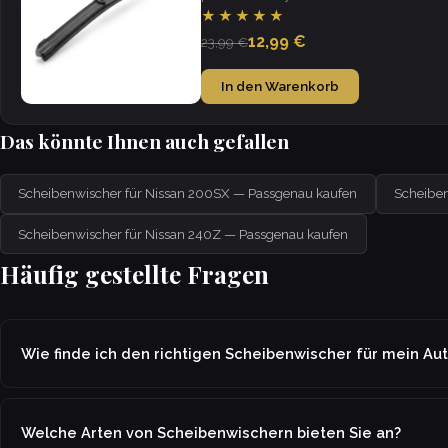
weather.
★★★★★
12,99 €
23,99 €
In den Warenkorb
Das könnte Ihnen auch gefallen
Scheibenwischer für Nissan 200SX — Passgenau kaufen
Scheiben
Scheibenwischer für Nissan 240Z — Passgenau kaufen
Häufig gestellte Fragen
Wie finde ich den richtigen Scheibenwischer für mein Au
Welche Arten von Scheibenwischern bieten Sie an?