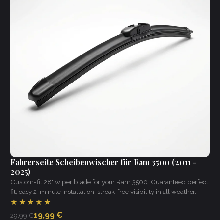
Fahrerseite Scheibenwischer für Ram 3500 (2011 -
2025)
Custom-fit 28" wiper blade for your Ram 3500. Guaranteed perfect
fit, easy 2-minute installation, streak-free visibility in all weather.
★★★★★
19,99 €
29,99 €