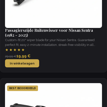
Passagierszijde Ruitenwisser voor Nissan Sentra
(1982 - 2025)
Custom-fit 20" wiper blade for your Nissan Sentra. Guaranteed
perfect fit, easy 2-minute installation, streak-free visibility in all
weather.
★★★★★
19,99 €
29,99 €
In winkelwagen
BEST BEOORDEELD