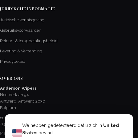
JURIDISCHE INFORMATIE
Juridische kennisgeving
Gebruiksvoorwaarden
Retour- & terugbetalingsbeleid
Levering & Verzending
Privacybeleid
OVER ONS
Anderson Wipers
Noorderlaan 94
Antwerp, Antwerp 2030
Belgium
contact@AndersonChevroletCA.com
+32 3 237 48 61
We hebben gedetecteerd dat u zich in
United
States
bevindt.
Ma - Vr / 8:15 - 17:00