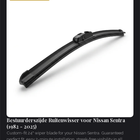
Bestuurderszijde Ruitenwisser voor Nissan Sentra
(1982 - 2025)
Custom-fit 24" wiper blade for your Nissan Sentra. Guaranteed
perfect fit, easy 2-minute installation, streak-free visibility in all