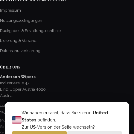
Impressum
Nutzungsbedingungen
Rückgabe- & Erstattungsrichtlinie
Lieferung & Versand
Datenschutzerklärung
ÜBER UNS
Anderson Wipers
Industriezeile 47
Linz, Upper Austria 4020
Austria
contact@AndersonChevroletCA.com
+43 732 784 561
Wir haben erkannt, dass Sie sich in
United
States
befinden.
Mo - Fr / 8:15 - 17:00 Uhr
Sa / 8:30 - 12:30 Uhr
Zur
US
-Version der Seite wechseln?
So & Feiertage / Geschlossen