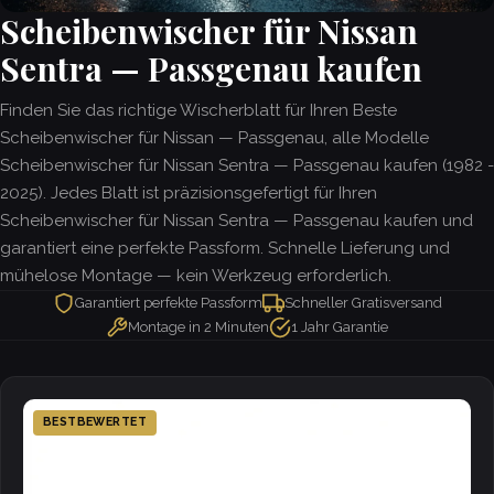
Scheibenwischer für Nissan
Sentra — Passgenau kaufen
Finden Sie das richtige Wischerblatt für Ihren Beste
Scheibenwischer für Nissan — Passgenau, alle Modelle
Scheibenwischer für Nissan Sentra — Passgenau kaufen (1982 -
2025). Jedes Blatt ist präzisionsgefertigt für Ihren
Scheibenwischer für Nissan Sentra — Passgenau kaufen und
garantiert eine perfekte Passform. Schnelle Lieferung und
mühelose Montage — kein Werkzeug erforderlich.
Garantiert perfekte Passform
Schneller Gratisversand
Montage in 2 Minuten
1 Jahr Garantie
BESTBEWERTET