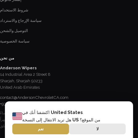
شروط الاستخدام
سياسة الإرجاع والاسترداد
التوصيل والشحن
سياسة الخصوصية
من نحن
Anderson Wipers
14 Industrial Area 2 Street 8
Sharjah, Sharjah 50233
United Arab Emirates
contact@AndersonChevroletCA.com
+971 6 534 2178
.
United States
اكتشفنا أنك في
الإثنين - الجمعة / 8:15 صباحاً - 5 مساءً
السبت / 8:30 صباحاً - 12:30 ظهراً
من الموقع؟
US
هل تريد الانتقال إلى النسخة
الأحد & العطل الرسمية / مغلق
لا
نعم