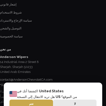
إشعار قانوني
شروط الاستخدام
سياسة الإرجاع والاسترداد
التوصيل والشحن
سياسة الخصوصية
من نحن
Anderson Wipers
14 Industrial Area 2 Street 8
Sharjah, Sharjah 50233
United Arab Emirates
contact@AndersonChevroletCA.com
+971 6 534 2178
.
United States
اكتشفنا أنك في
الإثنين - الجمعة / 8:15 صباحاً - 5 مساءً
السبت / 8:30 صباحاً - 12:30 ظهراً
من الموقع؟
US
هل تريد الانتقال إلى النسخة
الأحد & العطل الرسمية / مغلق
لا
نعم