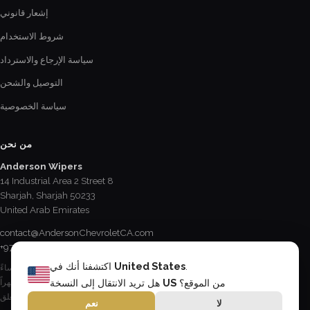
إشعار قانوني
شروط الاستخدام
سياسة الإرجاع والاسترداد
التوصيل والشحن
سياسة الخصوصية
من نحن
Anderson Wipers
14 Industrial Area 2 Street 8
Sharjah, Sharjah 50233
United Arab Emirates
contact@AndersonChevroletCA.com
+971 6 534 2178
.
United States
اكتشفنا أنك في
الإثنين - الجمعة / 8:15 صباحاً - 5 مساءً
السبت / 8:30 صباحاً - 12:30 ظهراً
من الموقع؟
US
هل تريد الانتقال إلى النسخة
الأحد & العطل الرسمية / مغلق
لا
نعم