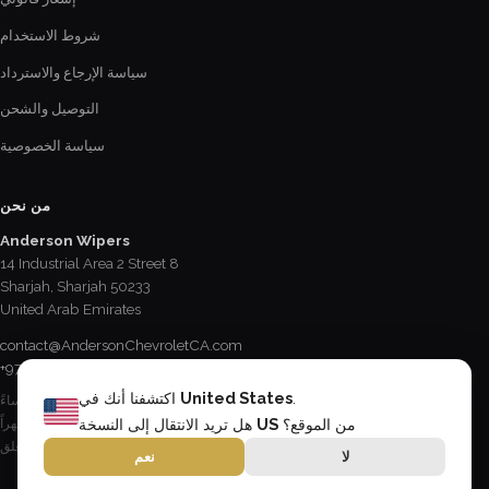
شروط الاستخدام
سياسة الإرجاع والاسترداد
التوصيل والشحن
سياسة الخصوصية
من نحن
Anderson Wipers
14 Industrial Area 2 Street 8
Sharjah, Sharjah 50233
United Arab Emirates
contact@AndersonChevroletCA.com
+971 6 534 2178
.
United States
اكتشفنا أنك في
الإثنين - الجمعة / 8:15 صباحاً - 5 مساءً
السبت / 8:30 صباحاً - 12:30 ظهراً
من الموقع؟
US
هل تريد الانتقال إلى النسخة
الأحد & العطل الرسمية / مغلق
لا
نعم