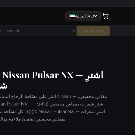
العربية (AE)
Find Wipers
م
شف
اعثر على مسّاحة الزجاج المناسبة لسي
1990). كل مسّاحة مصممة
بمقاس مخصص لضمان ملاءمة مثالية. شحن سريع وتركيب سهل — بدون أدوات.