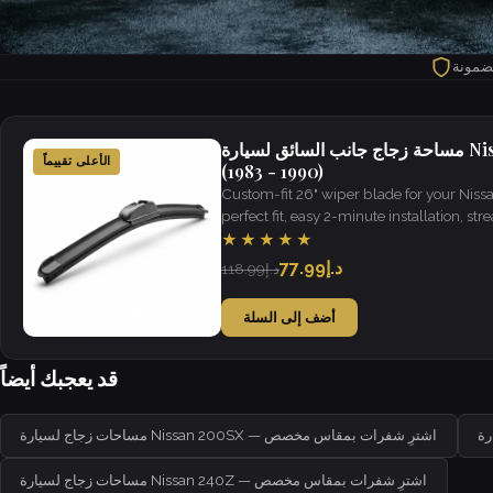
مضمونة
مساحة زجاج جانب السائق لسيارة Nissan Pulsar NX
الأعلى تقييماً
(1983 - 1990)
Custom-fit 26" wiper blade for your Nis
perfect fit, easy 2-minute installation, strea
weather.
★★★★★
د.إ77.99
د.إ118.99
أضف إلى السلة
قد يعجبك أيضاً
مساحات زجاج لسيارة Nissan 200SX — اشترِ شفرات بمقاس مخصص
مساحات زجاج لسيارة Nissan 240Z — اشترِ شفرات بمقاس مخصص