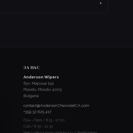
ЗА НАС
Anderson Wipers
бул. Марица 154
Plovdiv, Plovdiv 4003
Bulgaria
contact@AndersonChevroletCA.com
+359 32 625 417
Пон - Пет / 8:15 - 17:00
Съб / 8:30 - 12:30
Нед и официални празници / Затворено