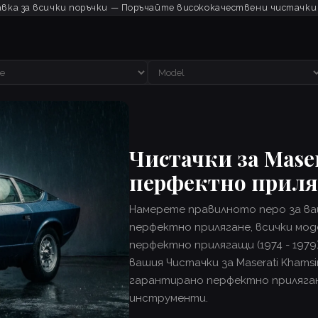
вка за всички поръчки — Поръчайте висококачествени чистачки
Чистачки за Mase
перфектно прил
Намерете правилното перо за ваш
перфектно прилягане, всички моде
перфектно прилягащи (1974 - 1979
вашия Чистачки за Maserati Kham
гарантирано перфектно приляган
инструменти.