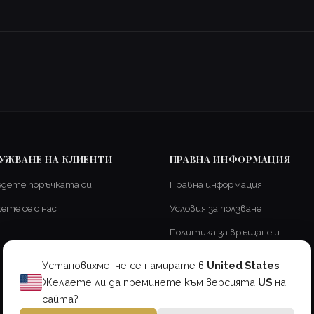
УЖВАНЕ НА КЛИЕНТИ
ПРАВНА ИНФОРМАЦИЯ
едете поръчката си
Правна информация
ете се с нас
Условия за ползване
Политика за връщане и
възстановяване
Установихме, че се намирате в
United States
.
Доставка и изпращане
Желаете ли да преминете към версията
US
на
Политика за поверителност
сайта?