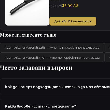
25,99 лв
45,99 лв
Добави в кошницата
Може да харесате също
Чистачки за Maserati 228i — купете перфектно прилягащи
Чистачки за Maserati 430i — купете перфектно прилягащи
Често задавани въпроси
Как да намеря подходящата чистачка за моя автомо
Какви видове чистачки предлагате?