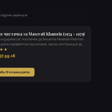
 година гаранция
 чистачка за Maserati Khamsin (1974 - 1979)
лизирана 24" чистачка за вашата Maserati Khamsin.
рано перфектно прилягане, лесна инсталация за 2
 ясна видимост при всякакви условия.
★★
37,99 лв
ави в кошницата