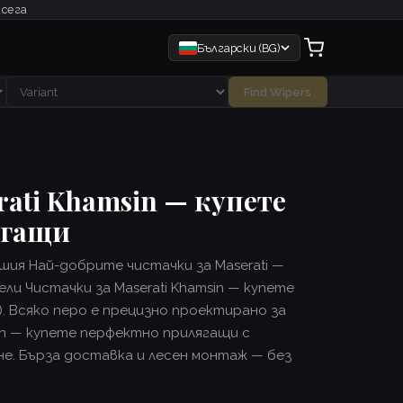
 сега
Български (BG)
Find Wipers
rati Khamsin — купете
ягащи
ия Най-добрите чистачки за Maserati —
ли Чистачки за Maserati Khamsin — купете
). Всяко перо е прецизно проектирано за
sin — купете перфектно прилягащи с
е. Бърза доставка и лесен монтаж — без