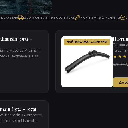
прилягане
Бърза безплатна доставка
Монтаж за 2 минути
1
hamsin (1974 -
Пътник
НАЙ-ВИСОКО ОЦЕНЕНИ
Персона
ата Maserati Khamsin.
Гаранти
есна инсталация за 2
минути,
★★★
 условия.
57,99 лв
Доб
sin (1974 - 1979)
rati Khamsin. Guaranteed
k-free visibility in all