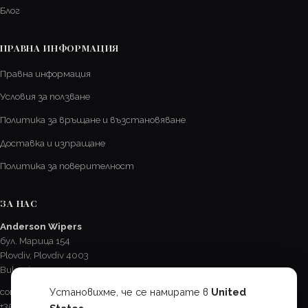
Блог
ПРАВНА ИНФОРМАЦИЯ
Правна информация
Условия за ползване
Политика за връщане и възстановяване
Доставка и изпращане
Политика за поверителност
ЗА НАС
Anderson Wipers
бул. Марица 154
Plovdiv, Plovdiv 4003
Bulgaria
Установихме, че се намирате в
United
contact@AndersonChevroletCA.com
+359 32 625 417