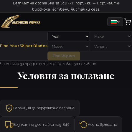
Безплатна доставка за всички поръчки — Поръчайте
висококачествени чистачки сега
Find Your Wiper Blades
Find Wipers
Чистачки за предно стъкло
Условия за ползване
Условия за ползване
Гаранция за перфектно пасване
Безплатна доставка над $49
Лесно връщане