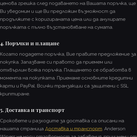
ценова грешка след подаването на Вашата поръчка, ще
Ви уведомим и ще Ви предложим възможност да
продължите с коригираната цена или да анулирате
поръчката с пълно възстановяване на сумата.
4. Поръчки и плащане
Когато подадете поръчка, Вие правите предложение за
покупка. Запазваме си правото да приемем или
отхвърлим всяка поръчка. Плащането се обработва в
момента на покупката. Приемаме основните кредитни
карти и PayPal. Всички транзакции са защитени с SSL
криптиране.
5. Доставка и транспорт
Сроковете и разходите за доставка са описани на
нашата страница
Доставка и транспорт
. Anderson
Wipers не носи отговорност за забавяния, причинени от