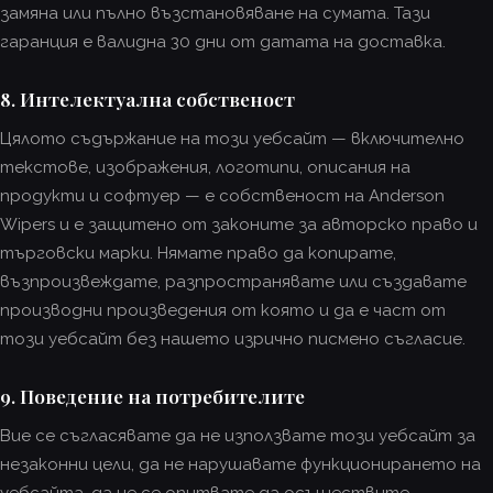
замяна или пълно възстановяване на сумата. Тази
гаранция е валидна 30 дни от датата на доставка.
8. Интелектуална собственост
Цялото съдържание на този уебсайт — включително
текстове, изображения, логотипи, описания на
продукти и софтуер — е собственост на Anderson
Wipers и е защитено от законите за авторско право и
търговски марки. Нямате право да копирате,
възпроизвеждате, разпространявате или създавате
производни произведения от която и да е част от
този уебсайт без нашето изрично писмено съгласие.
9. Поведение на потребителите
Вие се съгласявате да не използвате този уебсайт за
незаконни цели, да не нарушавате функционирането на
уебсайта, да не се опитвате да осъществите