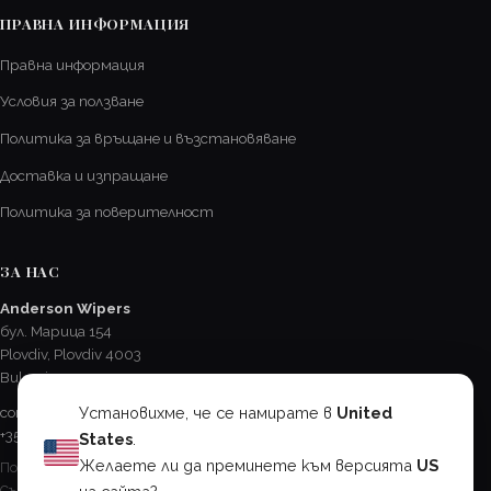
ПРАВНА ИНФОРМАЦИЯ
Правна информация
Условия за ползване
Политика за връщане и възстановяване
Доставка и изпращане
Политика за поверителност
ЗА НАС
Anderson Wipers
бул. Марица 154
Plovdiv, Plovdiv 4003
Bulgaria
Установихме, че се намирате в
United
contact@AndersonChevroletCA.com
+359 32 625 417
States
.
Желаете ли да преминете към версията
US
Пон - Пет / 8:15 - 17:00
Съб / 8:30 - 12:30