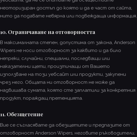
неоторизиран достъп до която и да е част от сайта,
нито да подавате невярна или подвеждаща информация.
10. Ограничаване на отговорността
В максималната степен, допустима от закона, Anderson
Wipers не носи отговорност за каквито и да било
непреки, случайни, специални, последващи или
наказателни щети, произтичащи от Вашето
използване на този уебсайт или продукти, закупени
чрез него. Общата ни отговорност не може да
надвишава сумата, която сте заплатили за конкретния
продукт, пораждащ претенцията.
11. Обезщетение
Вие се съгласявате да обезщетите и предпазите от
отговорност Anderson Wipers, неговите ръководители,