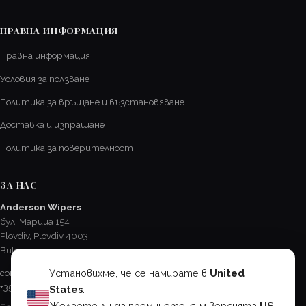
ПРАВНА ИНФОРМАЦИЯ
Правна информация
Условия за ползване
Политика за връщане и възстановяване
Доставка и изпращане
Политика за поверителност
ЗА НАС
Anderson Wipers
бул. Марица 154
Plovdiv, Plovdiv 4003
Bulgaria
Установихме, че се намирате в
United
contact@AndersonChevroletCA.com
+359 32 625 417
States
.
Желаете ли да преминете към версията
US