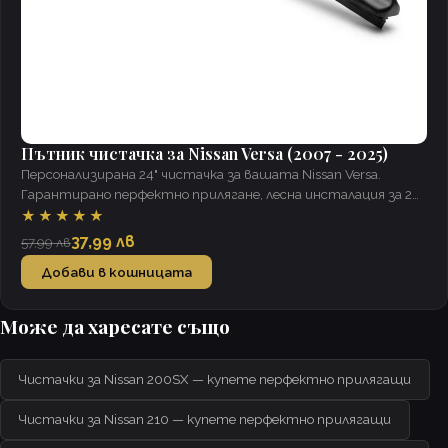
Пътник чистачка за Nissan Versa (2007 - 2025)
Персонализирана 24" чистачка за вашата Nissan Versa.
Гарантирано перфектно прилягане, лесна инсталация за 2
минути, ясна видимост при всякакви условия.
★★★★★
37,99 лв
57,99 лв
Добави в кошницата
Може да харесате също
Чистачки за Nissan 200SX — купете перфектно прилягащи
Чистачки за Nissan 210 — купете перфектно прилягащи