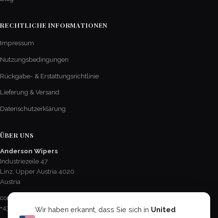
RECHTLICHE INFORMATIONEN
Impressum
Nutzungsbedingungen
Rückgabe- & Erstattungsrichtlinie
Lieferung & Versand
Datenschutzerklärung
ÜBER UNS
Anderson Wipers
Industriezeile 47
Linz, Upper Austria 4020
Austria
contact@AndersonChevroletCA.com
+43 732 784 561
Wir haben erkannt, dass Sie sich in
United