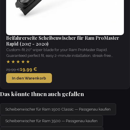
Beifahrerseite Scheibenwischer für Ram ProMaster
Rapid (2017 - 2020)
Custom-fit 20" wiper blade for your Ram ProMaster Rapid.
Guaranteed perfect fit, easy 2-minute installation, streak-free
visibility in all weather.
★★★★★
19,99 €
29,99 €
In den Warenkorb
Das könnte Ihnen auch gefallen
Scheibenwischer für Ram 1500 Classic — Passgenau kaufen
Scheibenwischer für Ram 3500 — Passgenau kaufen