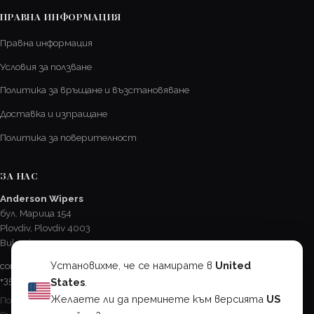
ПРАВНА ИНФОРМАЦИЯ
Правна информация
Условия за ползване
Политика за връщане и възстановяване
Доставка и изпращане
Политика за поверителност
ЗА НАС
Anderson Wipers
бул. Марица 154
Plovdiv, Plovdiv 4003
Bulgaria
Установихме, че се намирате в
United
contact@AndersonChevroletCA.com
+359 32 625 417
States
.
Желаете ли да преминете към версията
US
Пон - Пет / 8:15 - 17:00