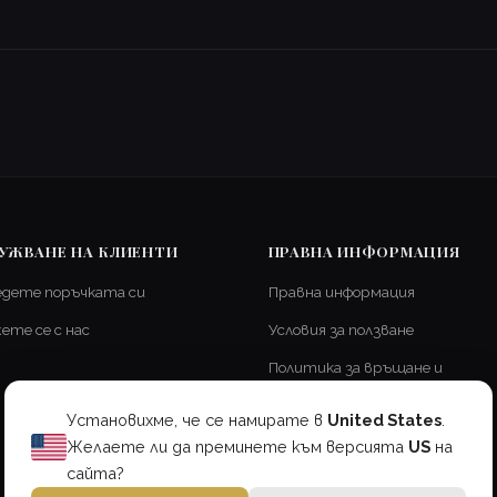
УЖВАНЕ НА КЛИЕНТИ
ПРАВНА ИНФОРМАЦИЯ
едете поръчката си
Правна информация
ете се с нас
Условия за ползване
Политика за връщане и
възстановяване
Установихме, че се намирате в
United States
.
Доставка и изпращане
Желаете ли да преминете към версията
US
на
Политика за поверителност
сайта?