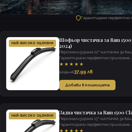
Гарантирано перфектно 
Шофьор чистачка за Ram 1500 C
НАЙ-ВИСОКО ОЦЕНЕНИ
2024)
Персонализирана 22" чистачка за ваш
Гарантирано перфектно прилягане, л
минути, ясна видимост при всякакви
★★★★★
37,99 лв
57,99 лв
Добави в кошницата
Задна чистачка за Ram 1500 Cla
НАЙ-ВИСОКО ОЦЕНЕНИ
Персонализирана 13" чистачка за ваш
Гарантирано перфектно прилягане, л
минути, ясна видимост при всякакви
★★★★★