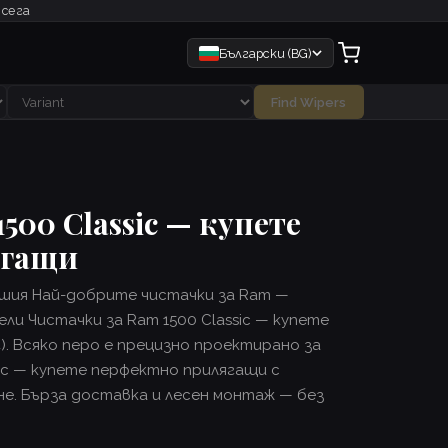
 сега
Български (BG)
Find Wipers
500 Classic — купете
ягащи
шия Най-добрите чистачки за Ram —
ли Чистачки за Ram 1500 Classic — купете
). Всяко перо е прецизно проектирано за
sic — купете перфектно прилягащи с
е. Бърза доставка и лесен монтаж — без