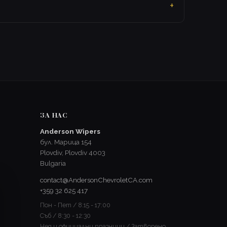
ЗА НАС
Anderson Wipers
бул. Марица 154
Plovdiv, Plovdiv 4003
Bulgaria
contact@AndersonChevroletCA.com
+359 32 625 417
Пон - Пет / 8:15 - 17:00
Съб / 8:30 - 12:30
Нед и официални празници / Затворено