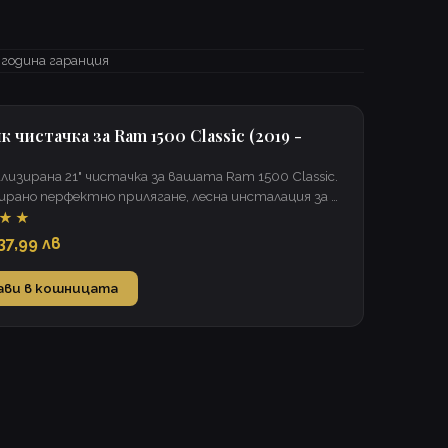
 година гаранция
 чистачка за Ram 1500 Classic (2019 -
лизирана 21" чистачка за вашата Ram 1500 Classic.
рано перфектно прилягане, лесна инсталация за 2
 ясна видимост при всякакви условия.
★★
37,99 лв
ави в кошницата